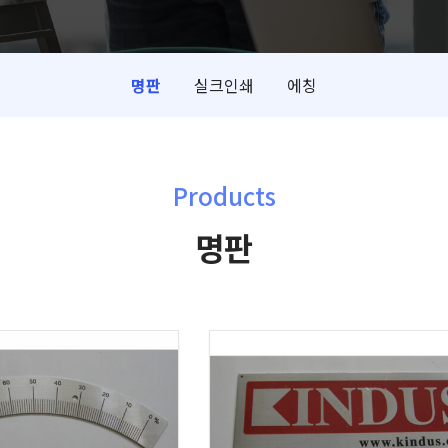
명판
실크인쇄
에칭
Products
명판