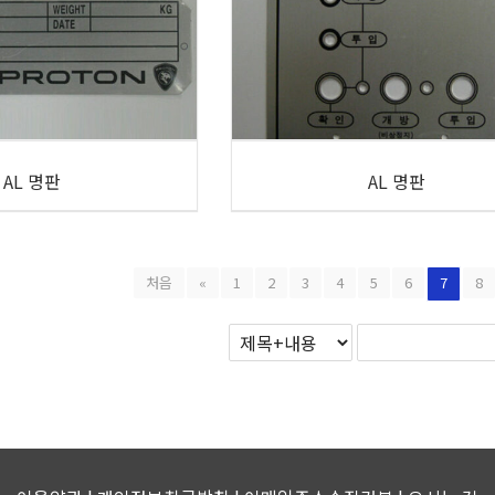
AL 명판
AL 명판
처음
«
1
2
3
4
5
6
7
8