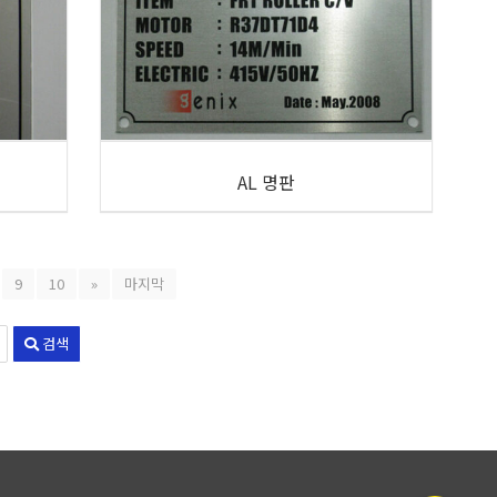
AL 명판
9
10
»
마지막
검색