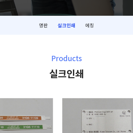
명판
실크인쇄
에칭
Products
실크인쇄