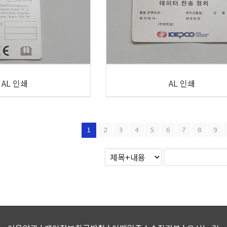
AL 인쇄
AL 인쇄
1
2
3
4
5
6
7
8
9