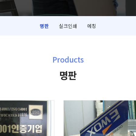
명판
실크인쇄
에칭
Products
명판