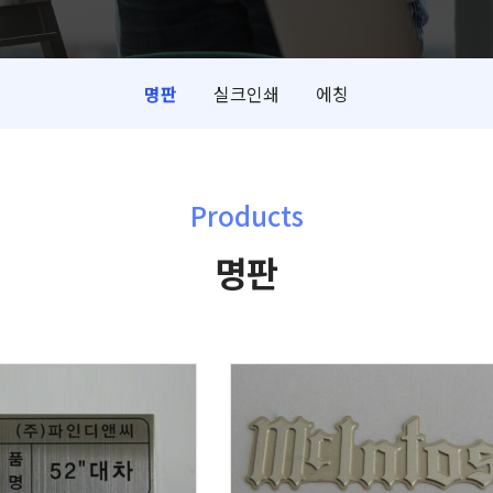
명판
실크인쇄
에칭
Products
명판