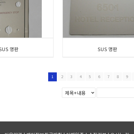
SUS 명판
SUS 명판
1
2
3
4
5
6
7
8
9