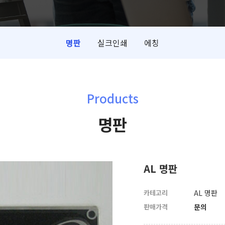
명판
실크인쇄
에칭
Products
명판
AL 명판
카테고리
AL 명판
판매가격