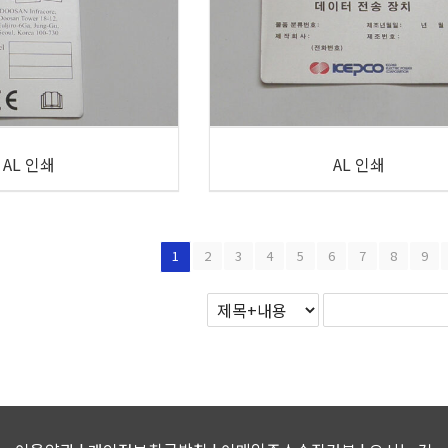
AL 인쇄
AL 인쇄
1
2
3
4
5
6
7
8
9