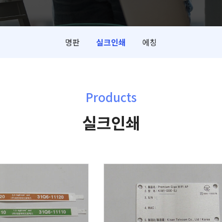
명판
실크인쇄
에칭
Products
실크인쇄