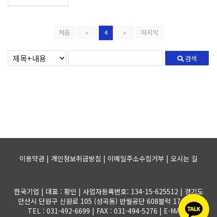
처음
«
4
»
마지막
검색
이용약관 | 개인정보취급방침 | 이메일주소수집거부 |
오시는 길
한국기업 | 대표 : 황인 | 사업자등록번호: 134-15-625512 | 경기도
안산시 단원구 신원로 105 (성곡동) 반월공단 608블럭 17-1롯트
TEL : 031-492-6699 | FAX : 031-494-5276 | E-MAIL :