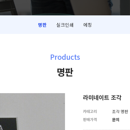
명판
실크인쇄
에칭
Products
명판
라미네이트 조각
카테고리
조각 명판
판매가격