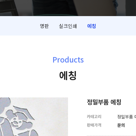
명판
실크인쇄
에칭
Products
에칭
정밀부품 에칭
카테고리
정밀부품 
판매가격