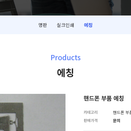
명판
실크인쇄
에칭
Products
에칭
핸드폰 부품 에칭
카테고리
핸드폰 부
판매가격