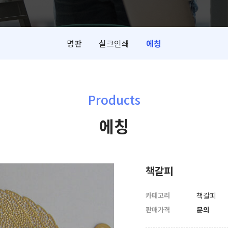
명판
실크인쇄
에칭
Products
에칭
책갈피
카테고리
책갈피
판매가격