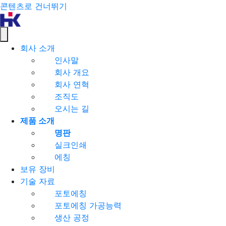
콘텐츠로 건너뛰기
회사 소개
인사말
회사 개요
회사 연혁
조직도
오시는 길
제품 소개
명판
실크인쇄
에칭
보유 장비
기술 자료
포토에칭
포토에칭 가공능력
생산 공정