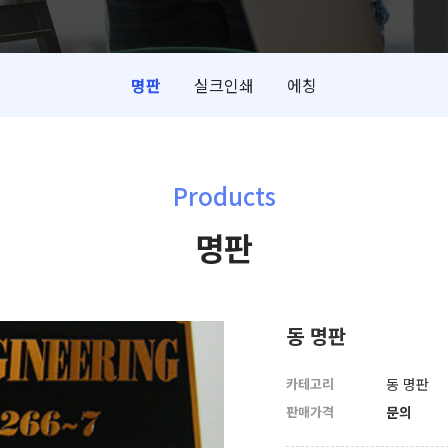
명판
실크인쇄
에칭
Products
명판
동 명판
카테고리
동 명판
판매가격