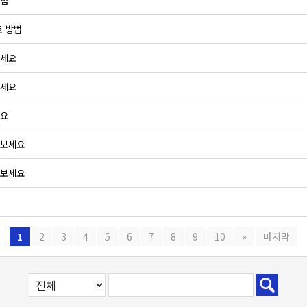
이점
토 방법
보세요
하세요
세요
해보세요
해보세요
1
2
3
4
5
6
7
8
9
10
»
마지막