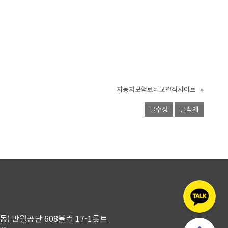
자동차보험료비교견적사이트
»
글수정
글삭제
곡동) 반월공단 608블럭 17-1롯트